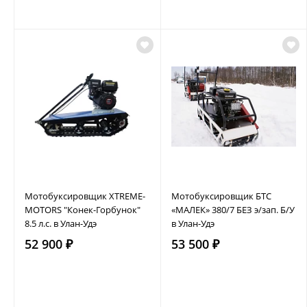
Мотобуксировщик XTREME-
Мотобуксировщик БТС
MOTORS "Конек-Горбунок"
«МАЛЕК» 380/7 БЕЗ э/зап. Б/У
8.5 л.с. в Улан-Удэ
в Улан-Удэ
52 900 ₽
53 500 ₽