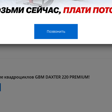
EXAS PRO 300 уже доступны к покупке в нашем магаз
Позвонить
ие квадроциклов GBM DAXTER 220 PREMIUM!