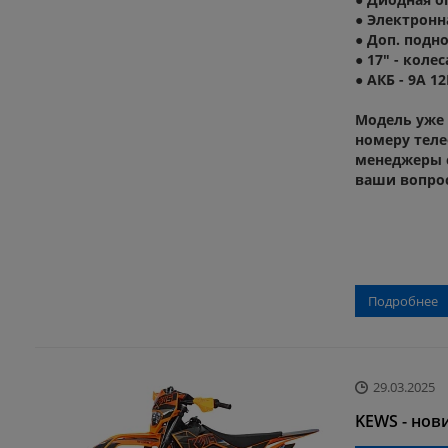
● Электронн
● Доп. подн
● 17" - коле
● АКБ - 9А 12
Модель уже 
номеру тел
менеджеры с
ваши вопро
Подробнее
29.03.2025
KEWS - нов