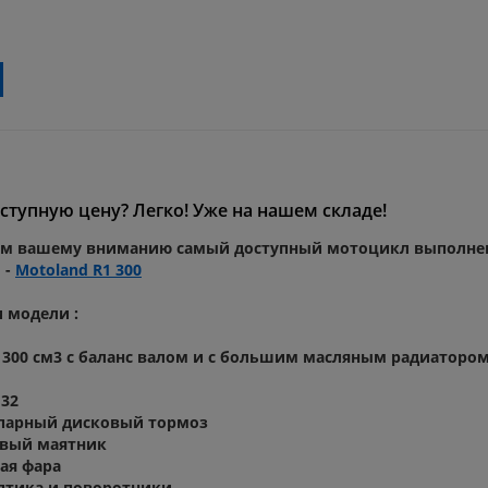
оступную цену? Легко! Уже на нашем складе!
ем вашему вниманию самый доступный мотоцикл выполне
 -
Motoland R1 300
 модели :
 300 см3 с баланс валом и с большим масляным радиаторо
 32
 парный дисковый тормоз
вый маятник
ая фара
птика и поворотники