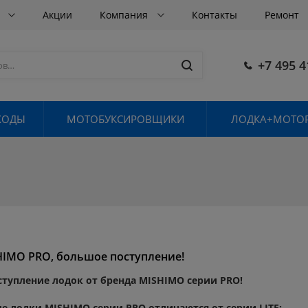
в
Акции
Компания
Контакты
Ремонт
+7 495 4
ХОДЫ
МОТОБУКСИРОВЩИКИ
ЛОДКА+МОТОР
IMO PRO, большое поступление!
тупление лодок от бренда MISHIMO серии PRO!
 лодки MISHIMO серии PRO отличаются от серии LITE: