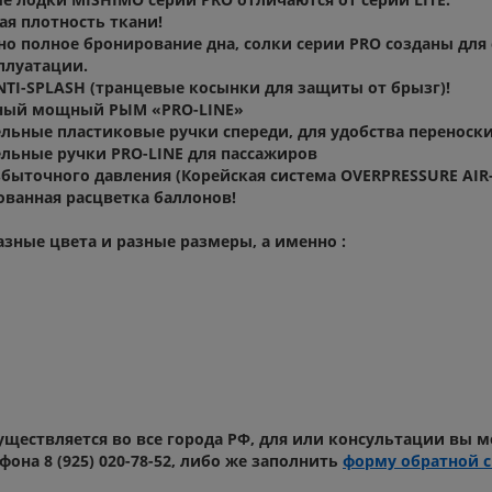
ая плотность ткани!
но полное бронирование дна, солки серии PRO созданы для
плуатации.
NTI-SPLASH (транцевые косынки для защиты от брызг)!
нный мощный РЫМ «PRO-LINE»
льные пластиковые ручки спереди, для удобства переноски
льные ручки PRO-LINE для пассажиров
збыточного давления (Корейская система OVERPRESSURE AIR
ванная расцветка баллонов!
азные цвета и разные размеры, а именно :
уществляется во все города РФ, для или консультации вы 
фона 8 (925) 020-78-52, либо же заполнить
форму обратной с