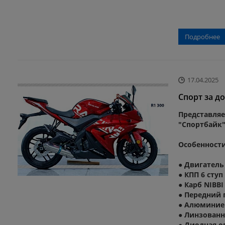
Подробнее
17.04.2025
Спорт за д
Представля
"Спортбайк"
Особенности
● Двигатель
● КПП 6 ступ
● Карб NIBBI
● Передний
● Алюминие
● Линзованн
● Диодная о