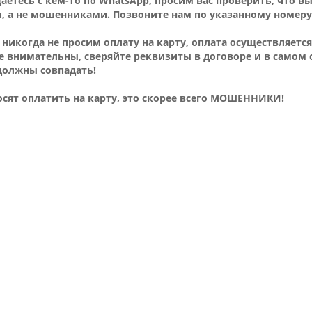
аетесь с кем-то по WhatsApp, просим вас проверить, что в
 а не мошенниками. Позвоните нам по указанному номеру 
никогда не просим оплату на карту, оплата осуществляется
те внимательны, сверяйте реквизиты в договоре и в самом с
должны совпадать!
осят оплатить на карту, это скорее всего МОШЕННИКИ!