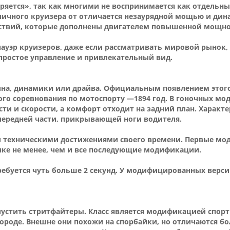
яется», так как многими не воспринимается как отдельный
ичного круизера от отличается незаурядной мощью и динам
ствий, которые дополнены двигателем повышенной мощно
пауэр круизеров, даже если рассматривать мировой рынок, 
простое управление и привлекательный вид.
лина, динамики или драйва. Официальным появлением этог
ого соревнования по мотоспорту —1894 год. В гоночных мо
и и скорости, а комфорт отходит на задний план. Характе
передней части, прикрывающей ноги водителя.
ми техническими достижениями своего времени. Первые мо
ынке не менее, чем и все последующие модификации.
ребуется чуть больше 2 секунд. У модифицированных верси
устить стритфайтеры. Класс является модификацией спор
ороде. Внешне они похожи на спорбайки, но отличаются б