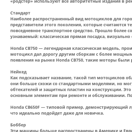
«родстер» используют все авторитетные издания в р
Стандарт
Наиболее распространенный вид мотоциклов для город
представители этого поколения, которые считаются те
повседневное транспортное средство. Прошло более с
узнаваемый: классическая прямая посадка, визуально
Honda CB750 — легендарная классическая модель, прои
мотоцикл дал дорогу другим сборкам с более мощным
появления на рынке Honda CB750, такие моторы были 
Нейкед
Как подсказывает название, такой тип мотоциклов об
они больше схожи со стандартными моделями, но могу
обтекателей и защитных пластин на конструкции. Это
основным элементам при ремонте и обслуживании. По
Honda CB650F — типовой пример, демонстрирующий лу
что идеально подойдет даже для новичка.
Боббер
Эти машины больше распространены в Америке и Европ