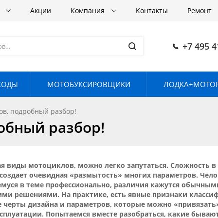
в
Акции
Компания
Контакты
Ремонт
+7 495 4
ХОДЫ
МОТОБУКСИРОВЩИКИ
ЛОДКА+МОТОР
ов, подробный разбор!
обный разбор!
я виды мотоциклов, можно легко запутаться. Сложность в
создает очевидная «размытость» многих параметров. Чело
муся в теме профессионально, различия кажутся обычны
ими решениями. На практике, есть явные признаки класс
е черты дизайна и параметров, которые можно «привязат
сплуатации. Попытаемся вместе разобраться, какие бываю