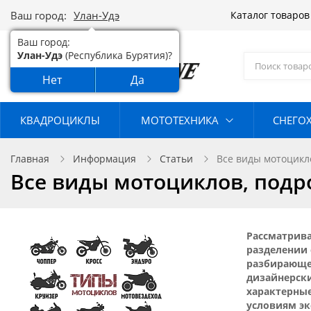
Ваш город:
Улан-Удэ
Каталог товаро
Ваш город:
Улан-Удэ
(Республика Бурятия)?
Нет
Да
КВАДРОЦИКЛЫ
МОТОТЕХНИКА
СНЕГО
Главная
Информация
Статьи
Все виды мотоцикл
Все виды мотоциклов, подр
Рассматрива
разделении 
разбирающе
дизайнерск
характерны
условиям эк