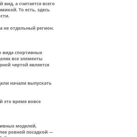
 вид, а считается всего
икой. То есть, здесь
сти.
а не отдельный регион.
о вида спортивных
делях все элементы
рной чертой является
дели начали выпускать
й это время вовсе
тивных моделей,
олее ровной посадкой —