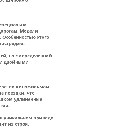
 специально
дорогам. Модели
. Особенностью этого
тострадам.
ей, но с определенной
 и двойными
ере, по кинофильмам.
е поездки, что
лишком удлиненные
ями.
 в уникальном приводе
ит из строя.