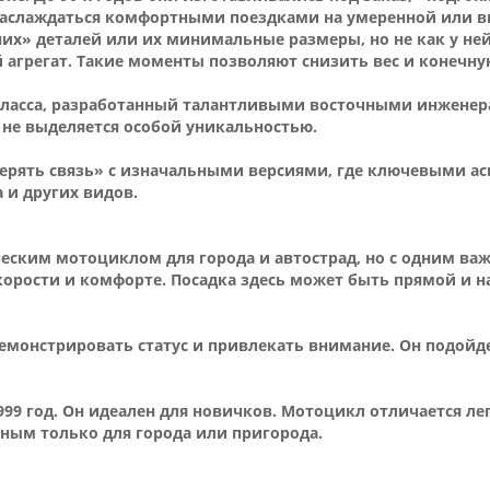
 наслаждаться комфортными поездками на умеренной или в
х» деталей или их минимальные размеры, но не как у нейк
агрегат. Такие моменты позволяют снизить вес и конечну
 класса, разработанный талантливыми восточными инженер
 не выделяется особой уникальностью.
терять связь» с изначальными версиями, где ключевыми а
 и других видов.
ческим мотоциклом для города и автострад, но с одним ва
корости и комфорте. Посадка здесь может быть прямой и н
демонстрировать статус и привлекать внимание. Он подойде
1999 год. Он идеален для новичков. Мотоцикл отличается л
ным только для города или пригорода.