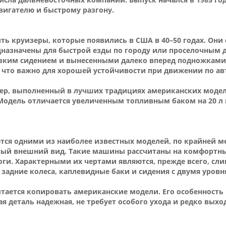
вигателю и быстрому разгону.
ть круизеры, которые появились в США в 40–50 годах. Они
дназначены для быстрой езды по городу или проселочным 
изким сидением и вынесенными далеко вперед подножками
 что важно для хорошей устойчивости при движении по ав
уизер, выполненный в лучших традициях американских модел
 Модель отличается увеличенным топливным баком на 20 л
тся одними из наиболее известных моделей, по крайней м
ый внешний вид. Такие машины рассчитаны на комфортны
оги. Характерными их чертами являются, прежде всего, с
задние колеса, каплевидные баки и сидения с двумя уровн
тается копировать американские модели. Его особенность
я деталь надежная, не требует особого ухода и редко выход