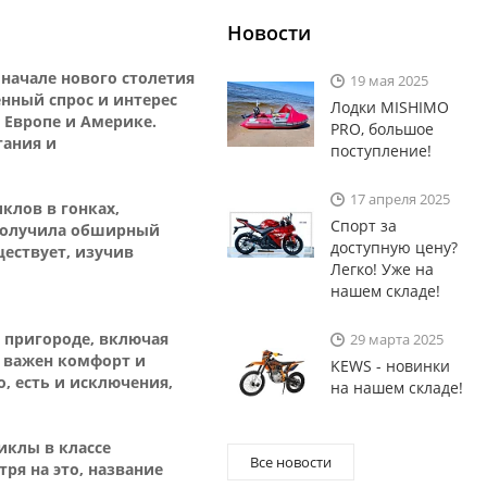
Новости
 начале нового столетия
19 мая 2025
нный спрос и интерес
Лодки MISHIMO
 Европе и Америке.
PRO, большое
гания и
поступление!
17 апреля 2025
клов в гонках,
Спорт за
 получила обширный
доступную цену?
ществует, изучив
Легко! Уже на
нашем складе!
 пригороде, включая
29 марта 2025
х важен комфорт и
KEWS - новинки
, есть и исключения,
на нашем складе!
клы в классе
Все новости
ря на это, название