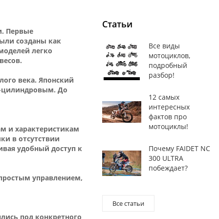
Статьи
и. Первые
были созданы как
Все виды
 моделей легко
мотоциклов,
весов.
подробный
разбор!
лого века. Японский
4-цилиндровым. До
12 самых
интересных
фактов про
мотоциклы!
ам и характеристикам
ики в отсутствии
ивая удобный доступ к
Почему FAIDET NC
300 ULTRA
побеждает?
 простым управлением,
Все статьи
ялись под конкретного