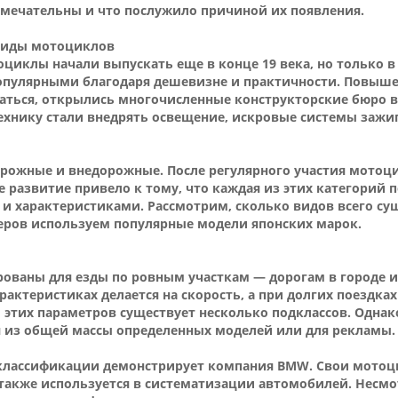
мечательны и что послужило причиной их появления.
 виды мотоциклов
циклы начали выпускать еще в конце 19 века, но только в
опулярными благодаря дешевизне и практичности. Повыше
ваться, открылись многочисленные конструкторские бюро в
 технику стали внедрять освещение, искровые системы зажи
орожные и внедорожные. После регулярного участия мотоци
 развитие привело к тому, что каждая из этих категорий
 и характеристиками. Рассмотрим, сколько видов всего су
меров используем популярные модели японских марок.
ованы для езды по ровным участкам — дорогам в городе и
рактеристиках делается на скорость, а при долгих поездка
тих параметров существует несколько подклассов. Однако
я из общей массы определенных моделей или для рекламы.
классификации демонстрирует компания BMW. Свои мотоци
акже используется в систематизации автомобилей. Несмот