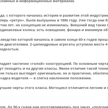
екламных и информационных материалах.
а, с которого началась история и развитие этой индустри
перь «ретро», были выпушены в 1886 году. Уже тогда они 
отни лет, но концепция не изменилась. Внешний вид таких
 одинаковые колеса, есть освещение, фонари и минимум об
зводство которой началось в самом конце 60-х годов прош
и двигателями. 2-цилиндровые агрегаты уступили место 
редкостью.
ладает частично «голой» конструкцией. По основным черт
т походить и на другие классы. Явное отличие такой техн
 не только выглядит оригинально, но и практично, обеспеч
садка водителя — в слегка наклонном положении.
чшие черты этого класса. Мотоцикл отличается легким и
е. До 90-х годов они изготавливались под заказ, «подгон