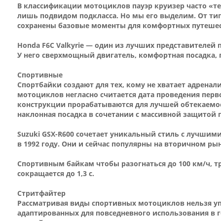
В классификации мотоциклов пауэр круизер часто «тер
лишь подвидом подкласса. Но мы его выделим. От тип
сохранены базовые моменты для комфортных путеше
Honda F6C Valkyrie — один из лучших представителей 
У него сверхмощный двигатель, комфортная посадка, 
Спортивные
Спортбайки создают для тех, кому не хватает адрена
мотоциклов негласно считается дата проведения перв
конструкции прорабатываются для лучшей обтекаемост
наклонная посадка в сочетании с массивной защитой 
Suzuki GSX-R600 сочетает уникальный стиль с лучши
в 1992 году. Они и сейчас популярны на вторичном р
Спортивным байкам чтобы разогнаться до 100 км/ч, т
сокращается до 1,3 с.
Стритфайтер
Рассматривая виды спортивных мотоциклов нельзя уп
адаптированных для повседневного использования в г