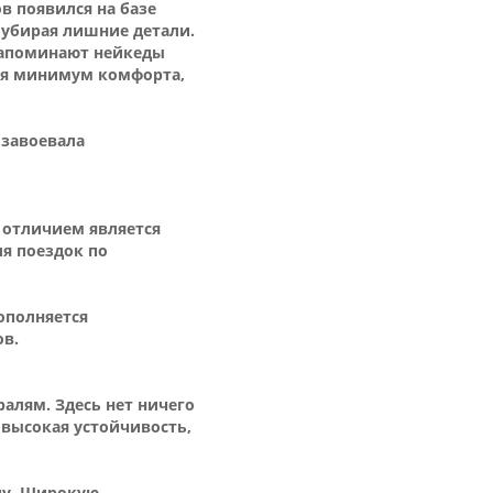
в появился на базе
 убирая лишние детали.
 напоминают нейкеды
тся минимум комфорта,
 завоевала
 отличием является
ля поездок по
дополняется
ов.
алям. Здесь нет ничего
 высокая устойчивость,
ду. Широкую