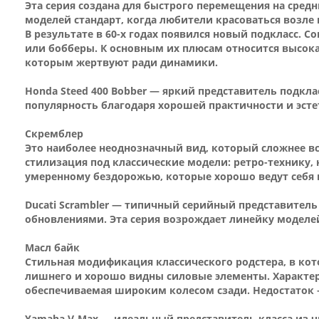
Эта серия создана для быстрого перемещения на сред
моделей стандарт, когда любители красоваться возле
В результате в 60-х годах появился новый подкласс.
или бобберы. К основным их плюсам относится высок
которым жертвуют ради динамики.
Honda Steed 400 Bobber — яркий представитель подкла
популярность благодаря хорошей практичности и эсте
Скремблер
Это наиболее неоднозначный вид, который сложнее вс
стилизация под классические модели: ретро-технику, 
умеренному бездорожью, которые хорошо ведут себя и
Ducati Scrambler — типичный серийный представитель 
обновлениями. Эта серия возрождает линейку моделей
Масл байк
Стильная модификация классического родстера, в кот
лишнего и хорошо видны силовые элементы. Характер
обеспечиваемая широким колесом сзади. Недостаток 
Yamaha V-Max — идеальный представитель класса из ч