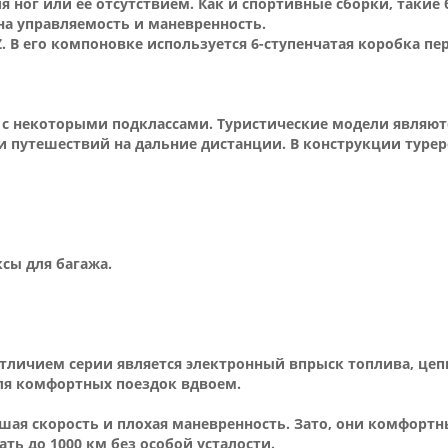
ног или ее отсутствием. Как и спортивные сборки, такие 
на управляемость и маневренность.
 Z. В его компоновке используется 6-ступенчатая коробка п
 с некоторыми подклассами. Туристические модели являю
и путешествий на дальние дистанции. В конструкции туреро
сы для багажа.
 Отличием серии является электронный впрыск топлива, це
ля комфортных поездок вдвоем.
шая скорость и плохая маневренность. Зато, они комфорт
ть до 1000 км без особой усталости.