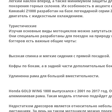
легкий наклон вперед, а также минимумом защиты для 
покорения горных склонов. Их особенность в акценте 
Kawasaki Z1000 разработан на базе легендарной серии
двигатель с жидкостным охлаждением.
Туристические
Изучая основные виды мотоциклов можно запутаться
Они специально разработаны для поездок на природу 
бэггеров есть важные общие черты:
Высокая спинка и мягкие сидения с прямой посадкой.
Кофры по бокам, а в задней части дополнительные бок
Удлиненна рама для большей вместительности.
Honda GOLD WING 1800 выпускался с 2001 по 2017 год.
алюминиевая рама. Такая модель отлично подойдет д
Недостатком дрессеров является относительно неболь
дистанциях. За день на таком мотоцикле можно проеха