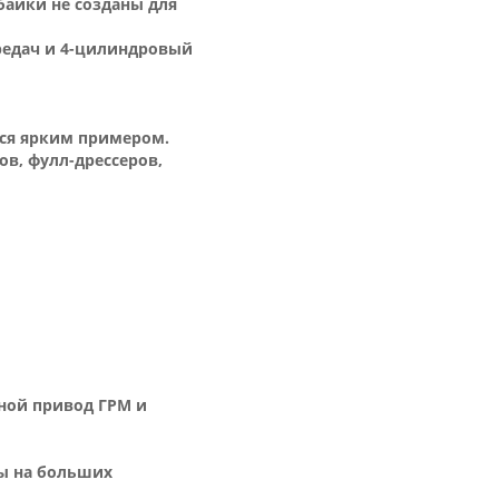
байки не созданы для
ередач и 4-цилиндровый
тся ярким примером.
в, фулл-дрессеров,
пной привод ГРМ и
ны на больших