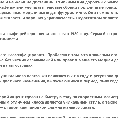
ние и небольшие дистанции. Стильный вид дорожных байко
 кафе начали улучшать типовые сборки под уличные гонки,
 Современные модели выглядят футуристично. Они немного
ая скорость и хорошая управляемость. Недостатком являе
сса «кафе-рейсер», появившегося в 1980 году. Серия быстро
тичности.
его классифицировать. Проблема в том, что ключевым его
но без четких ограничений или правил. Чаще это модели д
 на автострадах.
уникального класса. Он появился в 2014 году и регулярно 
 двойного назначения, выпускающихся в период 70–80 год
орой акцент сделан на быструю езду по скоростным магистр
ным отличием класса является уникальный стиль, а также
— с такой компоновкой сложно маневрировать.
исла дальневосточных компаний. Выпуск начался в 1985 го