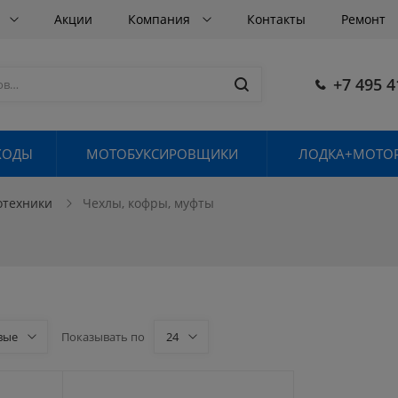
в
Акции
Компания
Контакты
Ремонт
+7 495 4
ХОДЫ
МОТОБУКСИРОВЩИКИ
ЛОДКА+МОТОР
отехники
Чехлы, кофры, муфты
вые
Показывать по
24