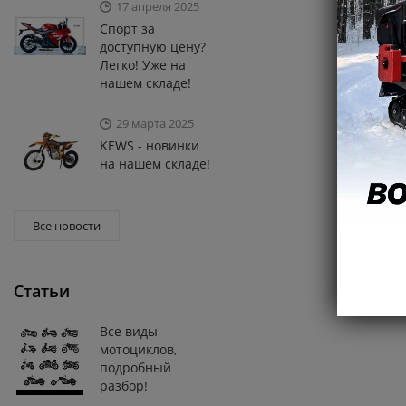
17 апреля 2025
Спорт за
доступную цену?
Легко! Уже на
нашем складе!
29 марта 2025
KEWS - новинки
на нашем складе!
Все новости
Статьи
Все виды
мотоциклов,
подробный
разбор!