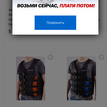
Жилет спасательный
Жилет спасательный
MISHIMO PRO Премиум
MISHIMO PRO Премиум
качества Черно-зеленый в
качества Черно-красный в
Позвонить
Улан-Удэ
Улан-Удэ
5 460 ₽
5 460 ₽