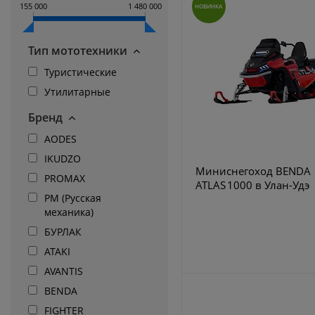
155 000
1 480 000
НОВИНКА
Тип мототехники
Туристические
Утилитарные
Бренд
AODES
IKUDZO
Миниснегоход BENDA
PROMAX
ATLAS 1000 в Улан-Удэ
РМ (Русская
механика)
БУРЛАК
ATAKI
AVANTIS
BENDA
FIGHTER