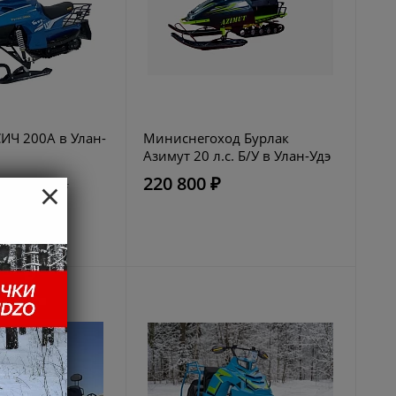
ИЧ 200A в Улан-
Миниснегоход Бурлак
Азимут 20 л.с. Б/У в Улан-Удэ
×
220 800 ₽
253900 руб.