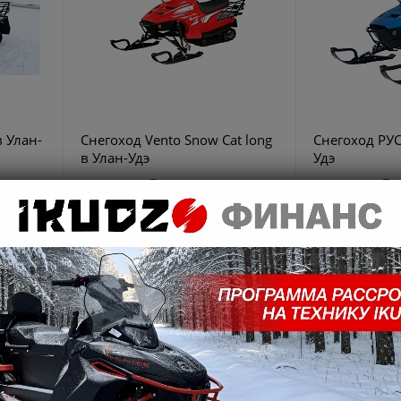
 Улан-
Снегоход Vento Snow Cat long
Снегоход РУС
в Улан-Удэ
Удэ
218 900 ₽
219 900 ₽
.