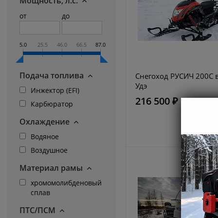
Мощность, л.с.
от
до
5.0
25.5
46.0
66.5
87.0
Подача топлива
Снегоход РУСИЧ 200C в
Удэ
Инжектор (EFI)
216 500 ₽
256500 руб
Карбюратор
Охлаждение
Водяное
Воздушное
Материал рамы
хромомолибденовый
сплав
ПТС/ПСМ