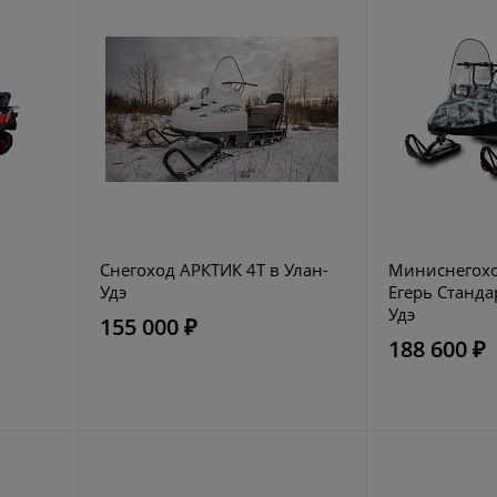
Снегоход АРКТИК 4Т в Улан-
Миниснегохо
Удэ
Егерь Стандар
Удэ
155 000 ₽
188 600 ₽