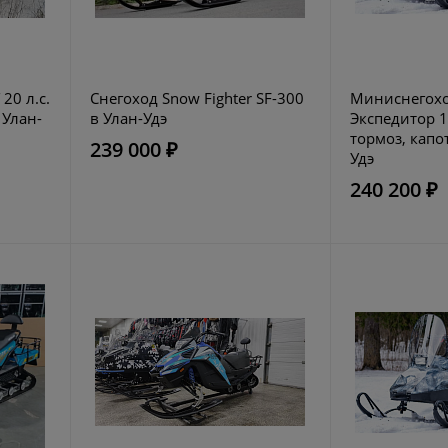
20 л.с.
Снегоход Snow Fighter SF-300
Миниснегохо
 Улан-
в Улан-Удэ
Экспедитор 15
тормоз, капо
239 000 ₽
Удэ
240 200 ₽