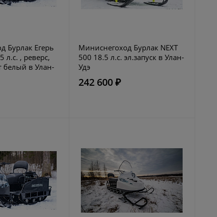
д Бурлак Егерь
Миниснегоход Бурлак NEXT
 л.с. , реверс,
500 18.5 л.с. эл.запуск в Улан-
т белый в Улан-
Удэ
242 600 ₽