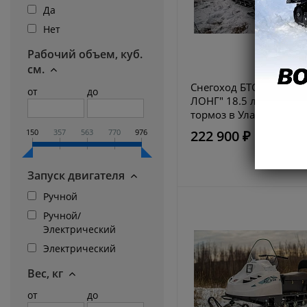
Да
Нет
Рабочий объем, куб.
см.
Снегоход БТС "АРКТИК 
от
до
ЛОНГ" 18.5 л.с. э/зап, 
тормоз в Улан-Удэ
150
357
563
770
976
222 900 ₽
Запуск двигателя
Ручной
Ручной/
Электрический
Электрический
Вес, кг
от
до