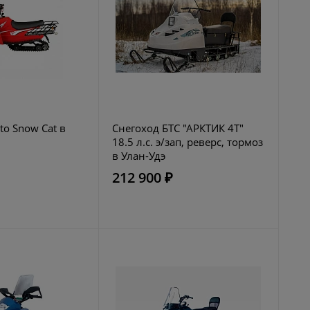
to Snow Cat в
Снегоход БТС "АРКТИК 4Т"
18.5 л.с. э/зап, реверс, тормоз
в Улан-Удэ
212 900 ₽