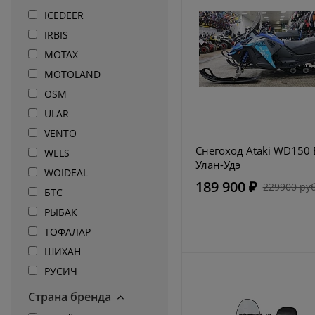
ICEDEER
IRBIS
MOTAX
MOTOLAND
OSM
ULAR
VENTO
Снегоход Ataki WD150 
WELS
Улан-Удэ
WOIDEAL
189 900 ₽
229900 руб
БТС
РЫБАК
ТОФАЛАР
ШИХАН
РУСИЧ
Страна бренда