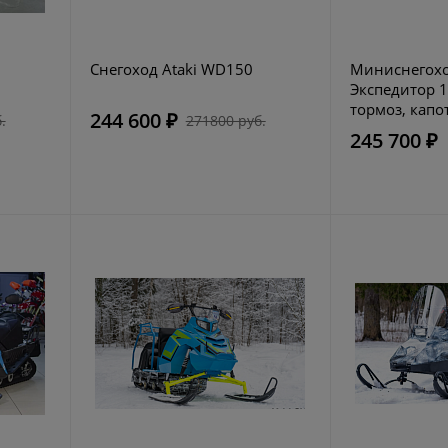
Снегоход Ataki WD150
Миниснегохо
Экспедитор 17
тормоз, капо
244 600 ₽
.
271800 руб.
245 700 ₽