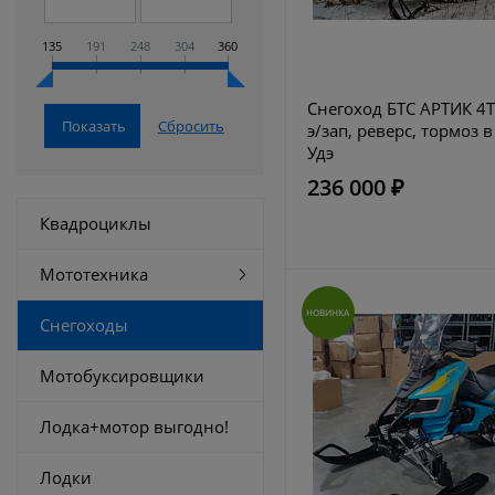
135
191
248
304
360
Снегоход БТС АРТИК 4Т 
э/зап, реверс, тормоз в
Удэ
236 000 ₽
Квадроциклы
Мототехника
НОВИНКА
Снегоходы
Мотобуксировщики
Лодка+мотор выгодно!
Лодки