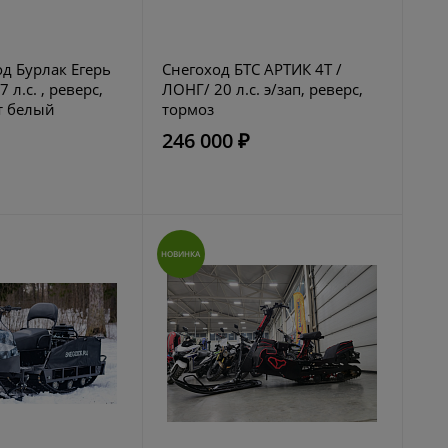
д Бурлак Егерь
Снегоход БТС АРТИК 4Т /
 л.с. , реверс,
ЛОНГ/ 20 л.с. э/зап, реверс,
т белый
тормоз
246 000 ₽
НОВИНКА