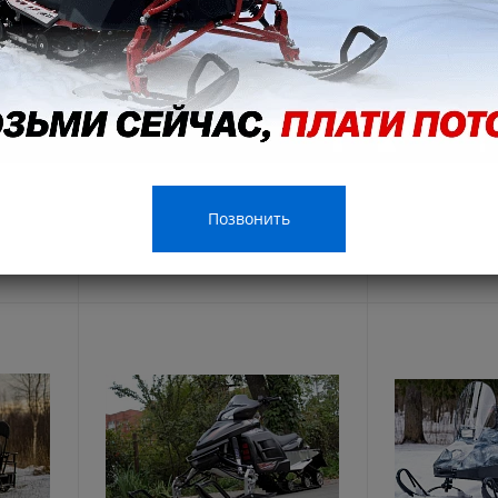
4Т /
Снегоход Motax Snow 200 в
Снегоход Woi
реверс,
Улан-Удэ
Улан-Удэ
224 990 ₽
229 900 ₽
221990 руб.
Позвонить