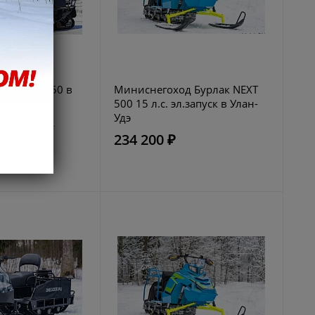
deal WD 150 в
Миниснегоход Бурлак NEXT
500 15 л.с. эл.запуск в Улан-
Удэ
269900 руб.
234 200 ₽