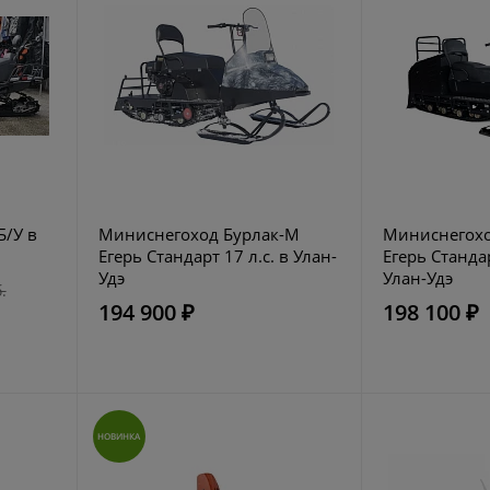
Б/У в
Миниснегоход Бурлак-М
Миниснегохо
Егерь Стандарт 17 л.с. в Улан-
Егерь Стандар
Удэ
Улан-Удэ
.
194 900 ₽
198 100 ₽
НОВИНКА