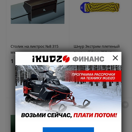
Столик на ликтрос №8 315
Шнур Экстрим плетеный
мм
якорный 8 мм 750 кг
×
1 200 ₽
1 200 ₽