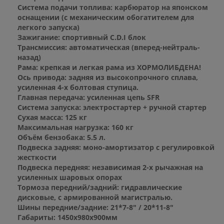
Система подачи топлива: карбюратор на японском
оснащении (с механическим обогатителем для
легкого запуска)
Зажигание: спортивный C.D.I блок
Трансмиссия: автоматическая (вперед-нейтраль-
назад)
Рама: крепкая и легкая рама из ХОРМОЛИБДЕНА!
Ось привода: задняя из высокопрочного сплава,
усиленная 4-х болтовая ступица.
Главная передача: усиленная цепь SFR
Система запуска: электростартер + ручной стартер
Сухая масса: 125 кг
Максимальная нагрузка: 160 кг
Объём бензобака: 5.5 л.
Подвеска задняя: моно-амортизатор с регулировкой
жесткости
Подвеска передняя: независимая 2-х рычажная на
усиленных шаровых опорах
Тормоза передний/задний: гидравлические
дисковые, с армированной магистралью.
Шины передние/задние: 21*7-8" / 20*11-8"
Габариты: 1450х980х900мм