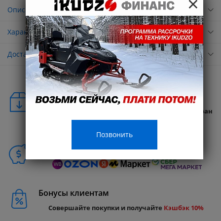
×
Описание
Характеристики
Доставка
Удобная доставка
Бесплатная доставка в любую точку России и стран
СНГ
Позвонить
Способы покупки
Бонусы клиентам
Совершайте покупки и получайте
Кэшбэк 10%