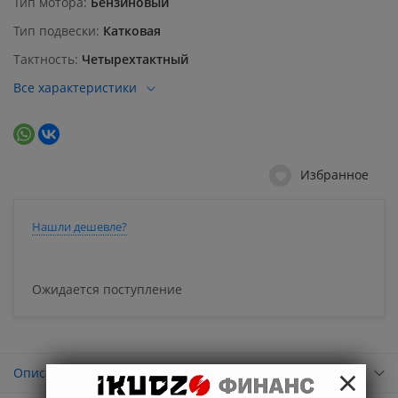
Тип мотора
Бензиновый
Тип подвески
Катковая
Тактность
Четырехтактный
Все характеристики
Избранное
Нашли дешевле?
Ожидается поступление
×
Описание