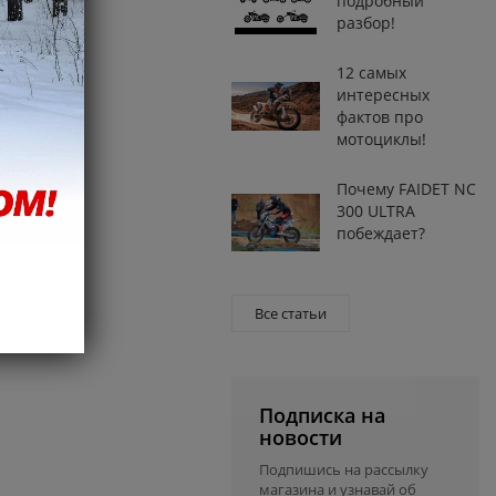
подробный
разбор!
12 самых
интересных
фактов про
мотоциклы!
Почему FAIDET NC
300 ULTRA
побеждает?
Все статьи
Подписка на
новости
Подпишись на рассылку
магазина и узнавай об