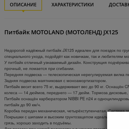
ОПИСАНИЕ
ХАРАКТЕРИСТИКИ
ДОСТАВ
Питбайк MOTOLAND (МОТОЛЕНД) JX125
Недорогой надёжный питбайк JX125 идеален для поездок по грун
специального ухода, подойдёт как новичкам, так и любителям мо
У питбайк отличный узнаваемый дизайн. Конструкция подчёркив
прочный, не ломается при сгибании.
Передняя подвеска — телескопическая нерегулируемая вилка пер
Задняя подвеска маятниковая с моноамортизатором.
Питбайк весит всего 75 кг, выдерживает вес до 90 кг. Оснащён
колеса — 14 дюймов, переднего — 17 дюйм. Тормоза дисковые,
Питбайк оснащён карбюратором NIBBI PE n24 и одноцилиндровы
питбайк до 90 км/ч.
Коробка передач механическая, четырёхступенчатая. Система заж
Покрышки с шипами и высоким грунтозацепом идеальны для без
грязь, хорошо заходить в подъёмы.
Для поездок при низкой видимости и в ночное время суток питб