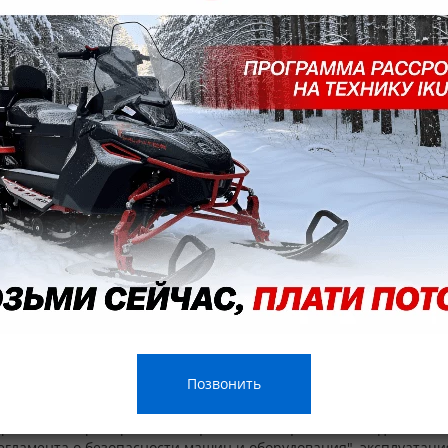
ксплуатации работают без сбоев и капризов. Неприхотлив в обслу
Позвонить
ортивных и тренировочных целей на специально отведенных те
гламента о безопасности машин и оборудования", эксплуатаци