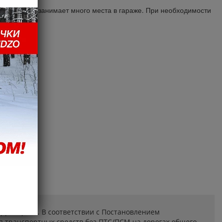
живании, не занимает много места в гараже. При необходимости
рриториях. В соответствии с Постановлением
я транспортных средств без ПТС/ПСМ на дорогах общего