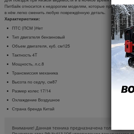
Питбайк относится к недорогим моделям, которые при должной э
в нём легко сменить любую повреждённую деталь.
Характеристики:
ПТС (ПСМ )Нет
Тип двигателя бензиновый
Объем двигателя, куб. см125
Тактность 4T
Мощность, л.с.8
Трансмиссия механика
Высота по седлу, см87
Размер колес 17/14
Охлаждение Воздушное
Страна бренда Китай
Внимание! Данная техника предназначена только для сп
Правительства РФ №413 "Об утверждении технического ре