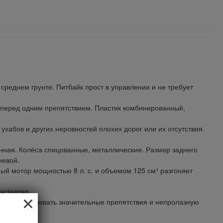
среднем грунте. Питбайк прост в управлении и не требует
и перед одним препятствием. Пластик комбинированный,
хабов и других неровностей плохих дорог или их отсутствия.
енная. Колёса спицованные, металлические. Размер заднего
невой.
й мотор мощностью 8 л. с. и объемом 125 см³ разгоняет
кстартер.
×
ему преодолевать значительные препятствия и непролазную