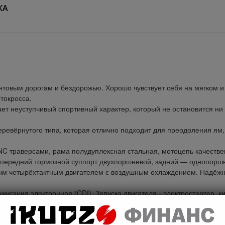
КА
товым дорогам и бездорожью. Хорошо чувствует себя на мягком и 
токросса.
ает неуступчивый спортивный характер, который не остановится н
евёрнутого типа, которая отлично подходит для преодоления ям, у
 CNC траверсами, рама полудуплексная стальная, мотоцепь качеств
 передний тормозной суппорт двухпоршневой, задний — однопорш
м четырёхтактным двигателем с воздушным охлаждением. Надёжны
игания электронная (CDI). Запуска двигателя - электростартер, ки
дорожья. Мощность мотора и небольшой вес питбайка позволяют 
айк оснащён LED фарой.