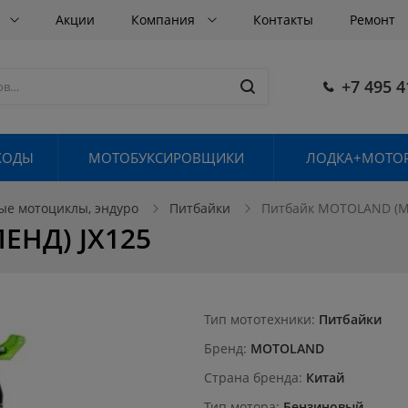
в
Акции
Компания
Контакты
Ремонт
+7 495 4
ХОДЫ
МОТОБУКСИРОВЩИКИ
ЛОДКА+МОТОР
ые мотоциклы, эндуро
Питбайки
Питбайк MOTOLAND (М
ЕНД) JX125
Тип мототехники
Питбайки
Бренд
MOTOLAND
Страна бренда
Китай
Тип мотора
Бензиновый