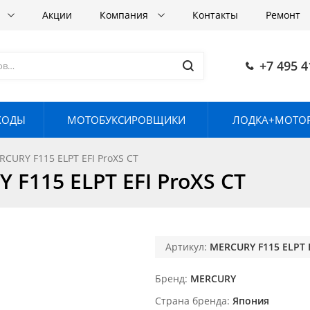
в
Акции
Компания
Контакты
Ремонт
+7 495 4
ХОДЫ
МОТОБУКСИРОВЩИКИ
ЛОДКА+МОТОР
RY F115 ELPT EFI ProXS CT
115 ELPT EFI ProXS CT
Артикул:
MERCURY F115 ELPT E
Бренд
MERCURY
Страна бренда
Япония