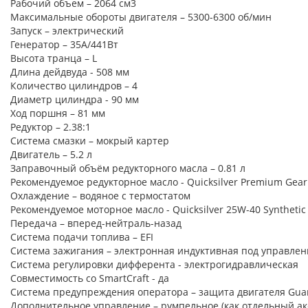
Рабочий объем – 2064 см3
Максимальные обороты двигателя – 5300-6300 об/мин
Запуск – электрический
Генератор – 35А/441Вт
Высота транца – L
Длина дейдвуда - 508 мм
Количество цилиндров – 4
Диаметр цилиндра - 90 мм
Ход поршня – 81 мм
Редуктор – 2.38:1
Система смазки – мокрый картер
Двигатель – 5.2 л
Заправочный объём редукторного масла – 0.81 л
Рекомендуемое редукторное масло - Quicksilver Premium Gear
Охлаждение – водяное с термостатом
Рекомендуемое моторное масло - Quicksilver 25W-40 Synthetic
Передача – вперед-нейтраль-назад
Система подачи топлива – EFI
Система зажигания – электронная индуктивная под управле
Система регулировки дифферента - электрогидравлическая
Совместимость со SmartCraft - да
Система предупреждения оператора – защита двигателя Guar
Дополнительное управление – румпельное (как отдельный ак