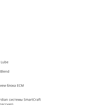
 Lube
 Blend
нием блока ECM
dian системы SmartCraft
сессуар)