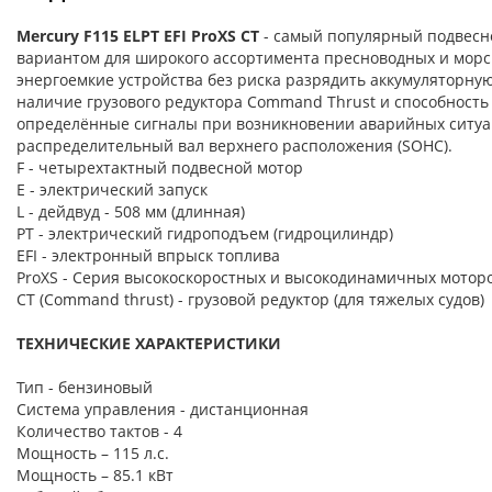
Mercury F115 ELPT EFI ProXS CT
- самый популярный подвесно
вариантом для широкого ассортимента пресноводных и морск
энергоемкие устройства без риска разрядить аккумуляторну
наличие грузового редуктора Command Thrust и способность
определённые сигналы при возникновении аварийных ситуац
распределительный вал верхнего расположения (SOHC).
F - четырехтактный подвесной мотор
Е - электрический запуск
L - дейдвуд - 508 мм (длинная)
PT - электрический гидроподъем (гидроцилиндр)
EFI - электронный впрыск топлива
ProXS - Серия высокоскоростных и высокодинамичных мотор
CT (Command thrust) - грузовой редуктор (для тяжелых судов)
ТЕХНИЧЕСКИЕ ХАРАКТЕРИСТИКИ
Тип - бензиновый
Система управления - дистанционная
Количество тактов - 4
Мощность – 115 л.с.
Мощность – 85.1 кВт